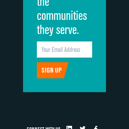
the
communities
they serve.
CONNECT WITH US