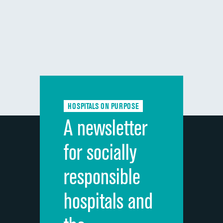
HOSPITALS ON PURPOSE
A newsletter
for socially
responsible
hospitals and